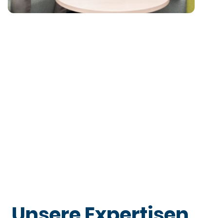
Wir sind ausgezeichnet!
Die besten Unternehmensberater 2026 – Zum 12. Mal in Folge:
Wir gehören wieder dazu! Vielen Dank dafür!
Aufgrund von Rückmeldungen unserer Kunden sind wir
im Management Magazin „
“ seit 2015 zum 12.
brand eins
Mal in Folge wieder unter den Besten.
Unsere Expertisen