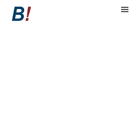
Herzlich willkommen bei
Ihrer
B! Consulting GmbH!
Wir sind seit 2008 Ihr Partner für Vertriebs-,
Unternehmens-, Digitalisierungs- und
Personalentwicklung!